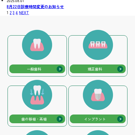
2025.08.01
8月22日診療時間変更のお知らせ
投
1
2
3
4
NEXT
稿
の
ペ
ー
ジ
送
り
一般歯科
矯正歯科
歯の移植・再植
インプラント